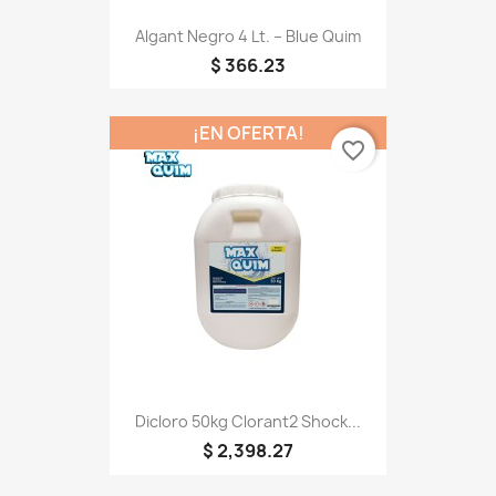
Algant Negro 4 Lt. – Blue Quim
$ 366.23
¡EN OFERTA!
favorite_border
Dicloro 50kg Clorant2 Shock...
$ 2,398.27