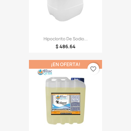
Hipoclorito De Sodio...
$ 486.64
¡EN OFERTA!
favorite_border