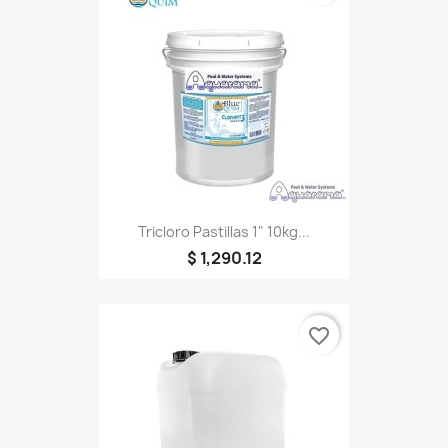
Tricloro Pastillas 1" 10kg...
$ 1,290.12
favorite_border