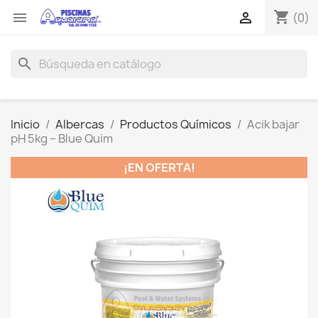
shopping_cart


(0)
search
Inicio
Albercas
Productos Químicos
Acik bajar
pH 5kg – Blue Quim
¡EN OFERTA!