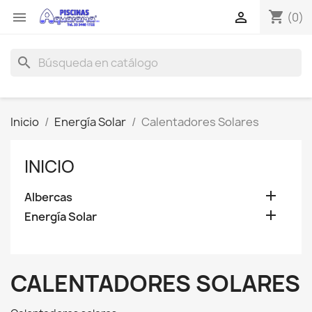
shopping_cart


(0)
search
Inicio
Energía Solar
Calentadores Solares
INICIO

Albercas

Energía Solar
CALENTADORES SOLARES