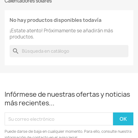
Calentadores solares
No hay productos disponibles todavía
¡Estate atento! Próximamente se añadirán más
productos.
search
Infórmese de nuestras ofertas y noticias
más recientes...
Puede darse de baja en cualquier momento. Para ello, consulte nuestra
información de contacto en el aviso legal.