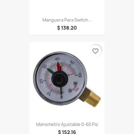
Manguera Para Switch...
$ 138.20
favorite_border
Manometro Ajustable 0-60 Psi
$ 152.16