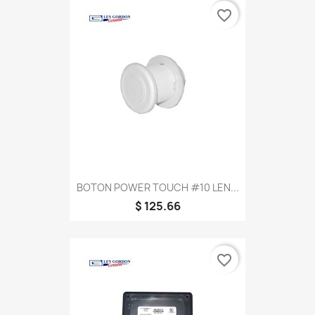
favorite_border
BOTON POWER TOUCH #10 LEN...
$ 125.66
favorite_border