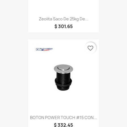
Zeolita Saco De 25kg De...
$ 301.65
favorite_border
BOTON POWER TOUCH #15 CON...
$ 332.45