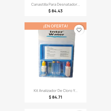
Canastilla Para Desnatador...
$ 84.43
¡EN OFERTA!
favorite_border
Kit Analizador De Cloro Y...
$ 84.71