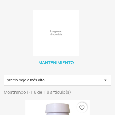
MANTENIMIENTO

precio bajo a más alto
Mostrando 1-118 de 118 artículo(s)
favorite_border