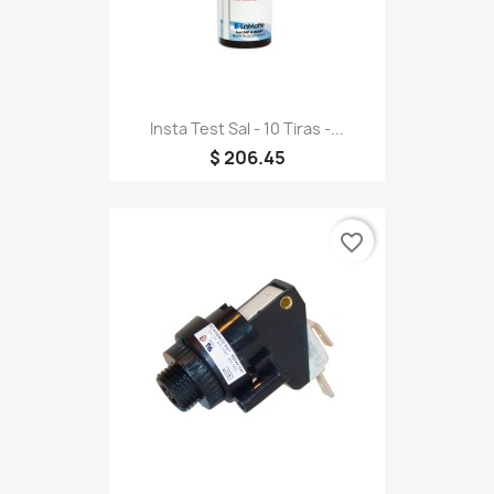
Insta Test Sal - 10 Tiras -...
$ 206.45
favorite_border