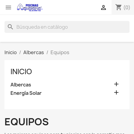
shopping_cart


(0)
search
Inicio
Albercas
Equipos
INICIO

Albercas

Energía Solar
EQUIPOS