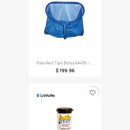
Pala Red Tipo Bolsa M406 –...
$ 199.96
favorite_border