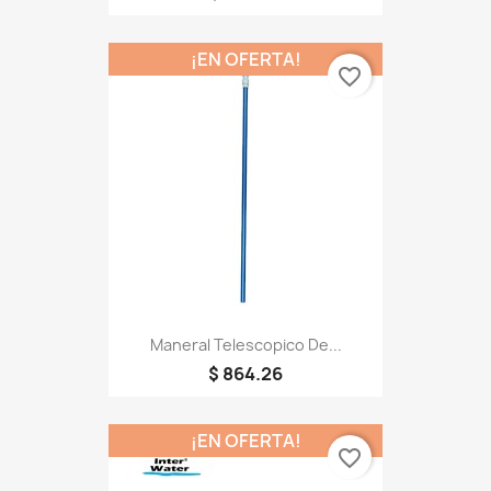
¡EN OFERTA!
favorite_border
Maneral Telescopico De...
$ 864.26
¡EN OFERTA!
favorite_border