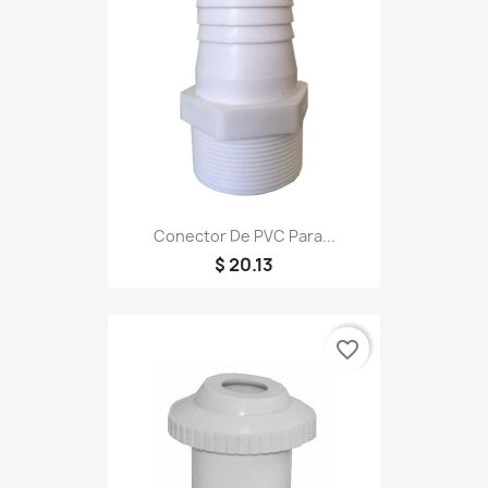
Conector De PVC Para...
$ 20.13
favorite_border