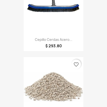
Cepillo Cerdas Acero...
$ 293.80
favorite_border