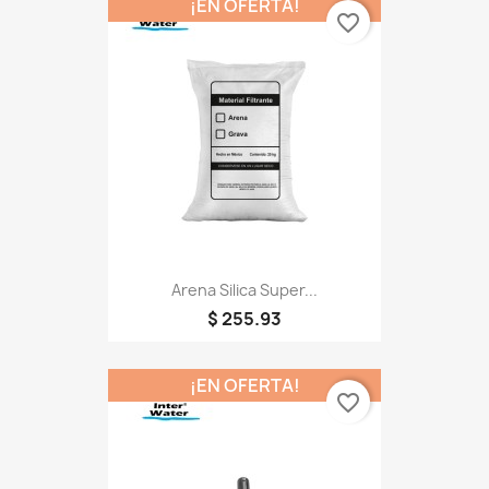
¡EN OFERTA!
favorite_border
Arena Silica Super...
$ 255.93
¡EN OFERTA!
favorite_border