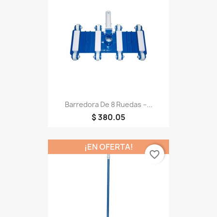
Barredora De 8 Ruedas –...
$ 380.05
¡EN OFERTA!
favorite_border