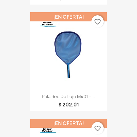
¡EN OFERTA!
favorite_border
Pala Red De Lujo M401 –...
$ 202.01
¡EN OFERTA!
favorite_border