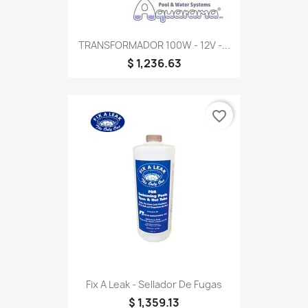
TRANSFORMADOR 100W - 12V -...
$ 1,236.63
favorite_border
Fix A Leak - Sellador De Fugas
$ 1,359.13