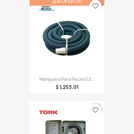
¡EN OFERTA!
favorite_border
Manguera Para Piscina 12...
$ 1,253.01
favorite_border