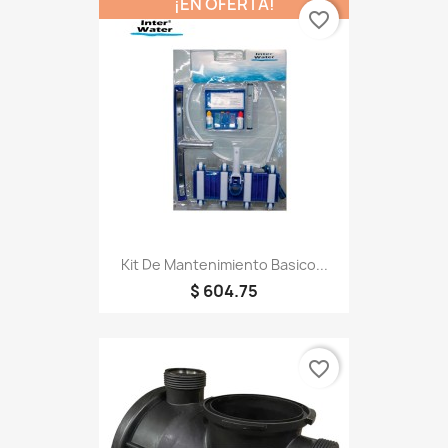
¡EN OFERTA!
favorite_border
Kit De Mantenimiento Basico...
$ 604.75
favorite_border