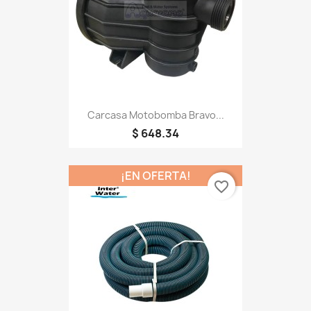
Carcasa Motobomba Bravo...
$ 648.34
¡EN OFERTA!
favorite_border