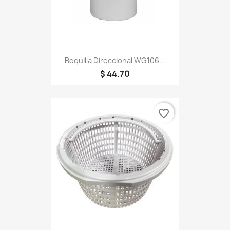
Boquilla Direccional WG106...
$ 44.70
favorite_border