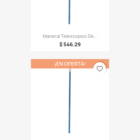
Maneral Telescopico De...
$ 546.29
¡EN OFERTA!
favorite_border