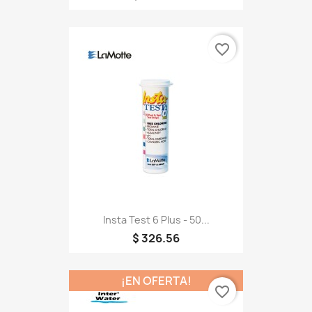
favorite_border
Insta Test 6 Plus - 50...
$ 326.56
¡EN OFERTA!
favorite_border