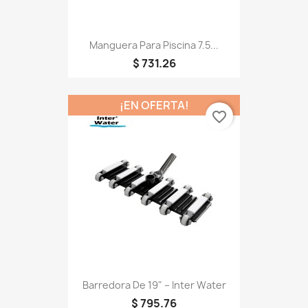
Manguera Para Piscina 7.5...
$ 731.26
¡EN OFERTA!
favorite_border
Barredora De 19" – Inter Water
$ 795.76